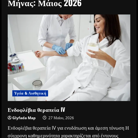
Μήνας:
Μάιος 2026
Υγεία & Αισθητική
Ενδοφλέβια θεραπεία IV
Glyfada Map
27 Μαΐου, 2026
Ενδοφλέβια θεραπεία IV για ενυδάτωση και άμεση τόνωση Η
σύγχρονη καθημερινότητα χαρακτηρίζεται από έντονους