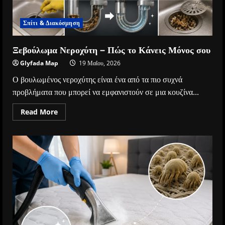
Σπίτι & Διακόσμηση
Ξεβούλωμα Νεροχύτη – Πώς το Κάνεις Μόνος σου
Glyfada Map
19 Μαΐου, 2026
Ο βουλωμένος νεροχύτης είναι ένα από τα πιο συχνά
προβλήματα που μπορεί να εμφανιστούν σε μια κουζίνα...
Read
Read More
more
about
Ξεβούλωμα
Νεροχύτη
–
Πώς
το
Κάνεις
Μόνος
σου