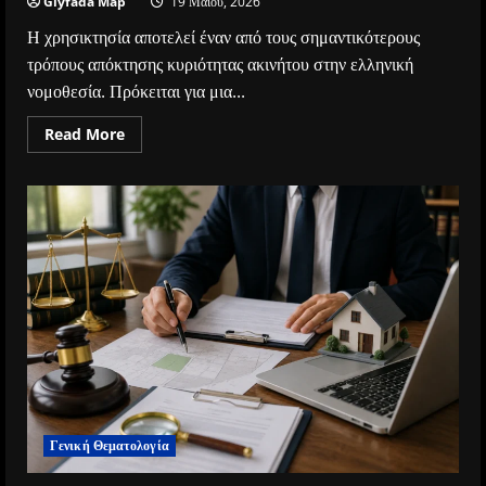
Glyfada Map
19 Μαΐου, 2026
Η χρησικτησία αποτελεί έναν από τους σημαντικότερους
τρόπους απόκτησης κυριότητας ακινήτου στην ελληνική
νομοθεσία. Πρόκειται για μια...
Read
Read More
more
about
Χρησικτησία
–
Πότε
και
Πώς
Αποκτάται
Γενική Θεματολογία