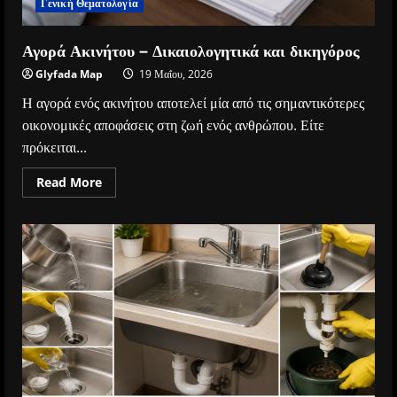
Γενική Θεματολογία
Αγορά Ακινήτου – Δικαιολογητικά και δικηγόρος
Glyfada Map
19 Μαΐου, 2026
Η αγορά ενός ακινήτου αποτελεί μία από τις σημαντικότερες
οικονομικές αποφάσεις στη ζωή ενός ανθρώπου. Είτε
πρόκειται...
Read
Read More
more
about
Αγορά
Ακινήτου
–
Δικαιολογητικά
και
δικηγόρος