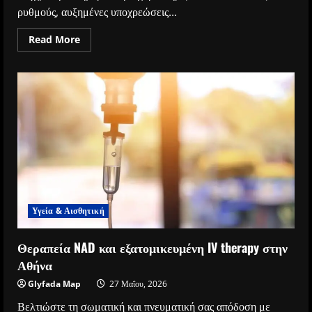
ρυθμούς, αυξημένες υποχρεώσεις...
Read
Read More
more
about
Ενδοφλέβια
θεραπεία
IV
Υγεία & Αισθητική
Θεραπεία NAD και εξατομικευμένη IV therapy στην
Αθήνα
Glyfada Map
27 Μαΐου, 2026
Βελτιώστε τη σωματική και πνευματική σας απόδοση με