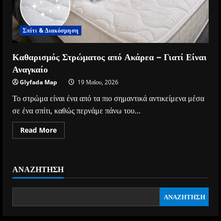
Σπίτι & Διακόσμηση
Καθαρισμός Στρώματος από Ακάρεα – Γιατί Είναι
Αναγκαίο
Glyfada Map
19 Μαΐου, 2026
Το στρώμα είναι ένα από τα πιο σημαντικά αντικείμενα μέσα
σε ένα σπίτι, καθώς περνάμε πάνω του...
Read
Read More
more
about
Καθαρισμός
Στρώματος
από
ΑΝΑΖΉΤΗΣΗ
Ακάρεα
–
Γιατί
Είναι
ΑΝΑΖΉΤΗΣΗ
Αναγκαίο