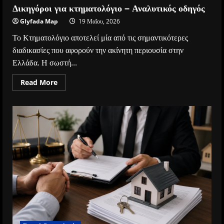
Δικηγόροι για κτηματολόγιο – Αναλυτικός οδηγός
Glyfada Map
19 Μαΐου, 2026
Το Κτηματολόγιο αποτελεί μία από τις σημαντικότερες
διαδικασίες που αφορούν την ακίνητη περιουσία στην
Ελλάδα. Η σωστή...
Read
Read More
more
about
Δικηγόροι
για
κτηματολόγιο
–
Αναλυτικός
οδηγός