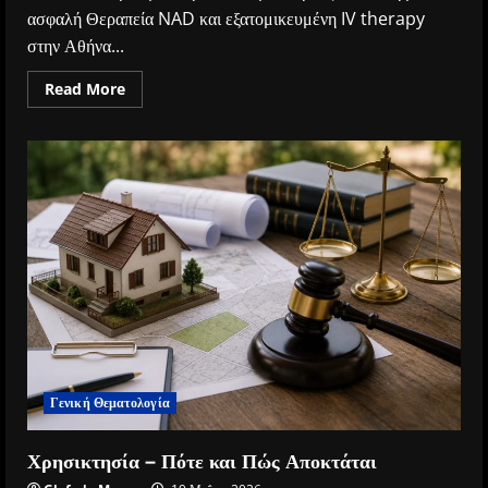
ασφαλή Θεραπεία NAD και εξατομικευμένη IV therapy
στην Αθήνα...
Read
Read More
more
about
Θεραπεία
NAD
και
εξατομικευμένη
IV
therapy
στην
Αθήνα
Γενική Θεματολογία
Χρησικτησία – Πότε και Πώς Αποκτάται