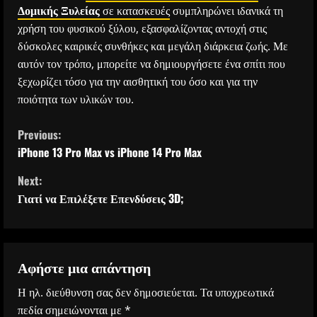
Δομικής Ξυλείας
σε κατασκευές
συμπληρώνει ιδανικά τη
χρήση του φυσικού ξύλου, εξασφαλίζοντας αντοχή στις
δύσκολες καιρικές συνθήκες και μεγάλη διάρκεια ζωής. Με
αυτόν τον τρόπο, μπορείτε να δημιουργήσετε ένα σπίτι που
ξεχωρίζει τόσο για την αισθητική του όσο και για την
ποιότητα των υλικών του.
C
Previous:
iPhone 13 Pro Max vs iPhone 14 Pro Max
o
Next:
n
Γιατί να Επιλέξετε Επενδύσεις 3D;
t
i
Αφήστε μια απάντηση
n
Η ηλ. διεύθυνση σας δεν δημοσιεύεται.
Τα υποχρεωτικά
πεδία σημειώνονται με
*